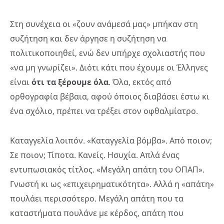
Στη συνέχεια οι «ζουν ανάμεσά μας» μπήκαν στη
συζήτηση και δεν άργησε η συζήτηση να
πολιτικοποιηθεί, ενώ δεν υπήρχε σχολιαστής που
«να μη γνωρίζει». Διότι κάτι που έχουμε οι Έλληνες
είναι
ότι τα ξέρουμε όλα
. Όλα, εκτός από
ορθογραφία βέβαια, αφού όποιος διαβάσει έστω κι
ένα σχόλιο, πρέπει να τρέξει στον οφθαλμίατρο.
Καταγγελία λοιπόν. «Καταγγελία βόμβα». Από ποιον;
Σε ποιον; Τίποτα. Κανείς. Ησυχία. Απλά ένας
εντυπωσιακός τίτλος. «Μεγάλη απάτη του ΟΠΑΠ».
Γνωστή κι ως «επιχειρηματικότητα». Αλλά η «απάτη»
πουλάει περισσότερο. Μεγάλη απάτη που τα
καταστήματα πουλάνε με κέρδος, απάτη που