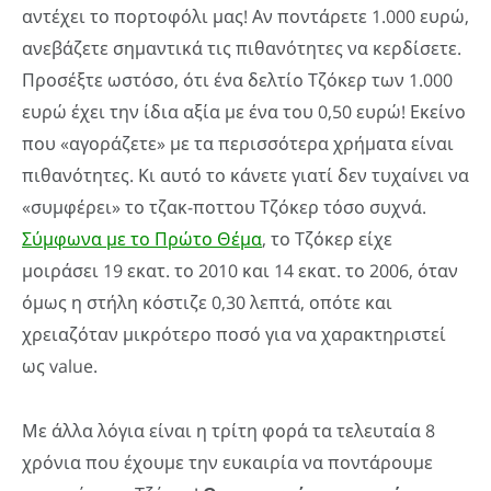
αντέχει το πορτοφόλι μας! Αν ποντάρετε 1.000 ευρώ,
ανεβάζετε σημαντικά τις πιθανότητες να κερδίσετε.
Προσέξτε ωστόσο, ότι ένα δελτίο Τζόκερ των 1.000
ευρώ έχει την ίδια αξία με ένα του 0,50 ευρώ! Εκείνο
που «αγοράζετε» με τα περισσότερα χρήματα είναι
πιθανότητες. Κι αυτό το κάνετε γιατί δεν τυχαίνει να
«συμφέρει» το τζακ-ποττου Τζόκερ τόσο συχνά.
Σύμφωνα με το Πρώτο Θέμα
, το Τζόκερ είχε
μοιράσει 19 εκατ. το 2010 και 14 εκατ. το 2006, όταν
όμως η στήλη κόστιζε 0,30 λεπτά, οπότε και
χρειαζόταν μικρότερο ποσό για να χαρακτηριστεί
ως value.
Με άλλα λόγια είναι η τρίτη φορά τα τελευταία 8
χρόνια που έχουμε την ευκαιρία να ποντάρουμε