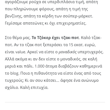
αγοράζουμε ρούχα σε υπερδιπλάσια τιμή, απάτη
που πληρώνουμε φόρους, απάτη η τιμή της
βενζίνης, απάτη τα κέρδη των σούπερ-μάρκετ.
Γεμίσαμε απατεώνες κι όχι επιχειρηματίες.
Στο θέμα μας.
Το Τζόκερ έχει τζακ-ποτ
. Καλό τζακ-
ποτ. Αν το τζακ-ποτ ξεπεράσει τα 15 εκατ. ευρώ,
είναι value. Αρκεί να είστε ο
μοναδικός
υπερτυχερός.
Αλλά ακόμα κι αν δεν είστε ο μοναδικός, σε καλή
μεριά και πάλι. 1.000 άτομα διαβάζουν καθημερινά
το blog. Ποια η πιθανότητα να είστε ένας από τους
τυχερούς; Κι αν σου κάτσει… άφησε ένα ανώνυμο
σχόλιο. Καλή επιτυχία.