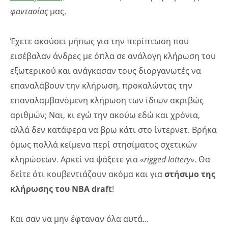
φαντασίας
μας.
Έχετε ακούσει μήπως για την περίπτωση που
εισέβαλαν άνδρες με όπλα σε ανάλογη κλήρωση του
εξωτερικού και ανάγκασαν τους διοργανωτές να
επαναλάβουν την κλήρωση, προκαλώντας την
επαναλαμβανόμενη κλήρωση των ίδιων ακριβώς
αριθμών; Ναι, κι εγώ την ακούω εδώ και χρόνια,
αλλά δεν κατάφερα να βρω κάτι στο ίντερνετ. Βρήκα
όμως πολλά κείμενα περί στησίματος σχετικών
κληρώσεων. Αρκεί να ψάξετε για «
rigged lottery
». Θα
δείτε ότι κουβεντιάζουν ακόμα και για
στήσιμο της
κλήρωσης του NBA draft
!
Και σαν να μην έφταναν όλα αυτά…