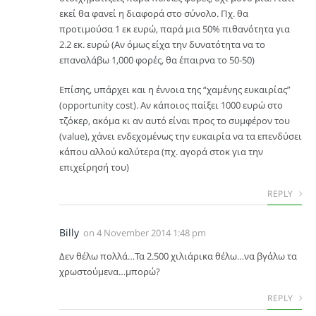
εκεί θα φανεί η διαφορά στο σύνολο. Πχ. θα
προτιμούσα 1 εκ ευρώ, παρά μια 50% πιθανότητα για
2.2 εκ. ευρώ (Αν όμως είχα την δυνατότητα να το
επαναλάβω 1,000 φορές, θα έπαιρνα το 50-50)
Επίσης, υπάρχει και η έννοια της “χαμένης ευκαιρίας”
(opportunity cost). Αν κάποιος παίξει 1000 ευρώ στο
τζόκερ, ακόμα κι αν αυτό είναι προς το συμφέρον του
(value), χάνει ενδεχομένως την ευκαιρία να τα επενδύσει
κάπου αλλού καλύτερα (πχ. αγορά στοκ για την
επιχείρησή του)
REPLY
Billy
on
4 November 2014 1:48 pm
Δεν θέλω πολλά…Τα 2.500 χιλιάρικα θέλω…να βγάλω τα
χρωστούμενα…μπορώ?
REPLY