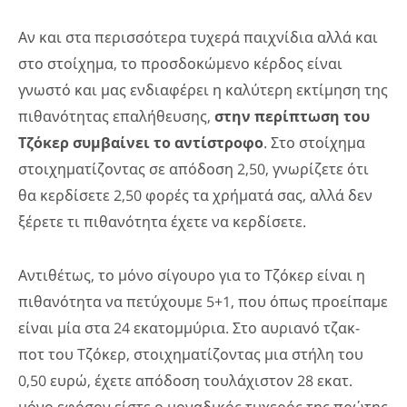
Αν και στα περισσότερα τυχερά παιχνίδια αλλά και
στο στοίχημα, το προσδοκώμενο κέρδος είναι
γνωστό και μας ενδιαφέρει η καλύτερη εκτίμηση της
πιθανότητας επαλήθευσης,
στην περίπτωση του
Τζόκερ συμβαίνει το αντίστροφο
. Στο στοίχημα
στοιχηματίζοντας σε απόδοση 2,50, γνωρίζετε ότι
θα κερδίσετε 2,50 φορές τα χρήματά σας, αλλά δεν
ξέρετε τι πιθανότητα έχετε να κερδίσετε.
Αντιθέτως, το μόνο σίγουρο για το Τζόκερ είναι η
πιθανότητα να πετύχουμε 5+1, που όπως προείπαμε
είναι μία στα 24 εκατομμύρια. Στο αυριανό τζακ-
ποτ του Τζόκερ, στοιχηματίζοντας μια στήλη του
0,50 ευρώ, έχετε απόδοση τουλάχιστον 28 εκατ.
μόνο εφόσον είστε ο μοναδικός τυχερός της πρώτης