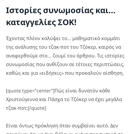
Ιστορίες συνωμοσίας και…
καταγγελίες ΣΟΚ!
Έχοντας πλέον καλύψει το… μαθηματικό κομμάτι
της ανάλυσης του τζακ-ποτ του Τζόκερ, καιρός να
αναφερθούμε στο… ζουμί του άρθρου. Τις ιστορίες
συνωμοσίας που ανθίζουν σε τέτοιες περιπτώσεις,
καθώς και για «ειδήσεις» που προκαλούν αίσθηση.
[quote type=”center”]Πώς είναι δυνατόν κάθε
Χριστούγεννα και Πάσχα το Τζόκερ να έχει μεγάλα
τζακ-ποτ;[/quote]
Είναι όντως πρόκληση όταν συμβαίνει αυτό. Δεν