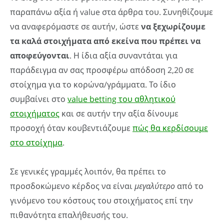
παραπάνω αξία ή value στα άρθρα του. Συνηθίζουμε
να αναφερόμαστε σε αυτήν, ώστε
να ξεχωρίζουμε
τα καλά στοιχήματα από εκείνα που πρέπει να
αποφεύγονται
. Η ίδια αξία συναντάται για
παράδειγμα αν σας προσφέρω απόδοση 2,20 σε
στοίχημα για το κορώνα/γράμματα. Το ίδιο
συμβαίνει στο
value betting του αθλητικού
στοιχήματος
και σε αυτήν την αξία δίνουμε
προσοχή όταν κουβεντιάζουμε
πώς θα κερδίσουμε
στο στοίχημα
.
Σε γενικές γραμμές λοιπόν, θα πρέπει το
προσδοκώμενο κέρδος να είναι
μεγαλύτερο
από το
γινόμενο του κόστους του στοιχήματος επί την
πιθανότητα επαλήθευσής του.