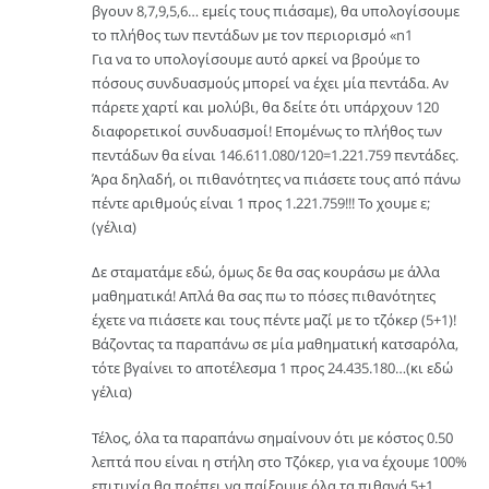
βγουν 8,7,9,5,6… εμείς τους πιάσαμε), θα υπολογίσουμε
το πλήθος των πεντάδων με τον περιορισμό «n1
Για να το υπολογίσουμε αυτό αρκεί να βρούμε το
πόσους συνδυασμούς μπορεί να έχει μία πεντάδα. Αν
πάρετε χαρτί και μολύβι, θα δείτε ότι υπάρχουν 120
διαφορετικοί συνδυασμοί! Επομένως το πλήθος των
πεντάδων θα είναι 146.611.080/120=1.221.759 πεντάδες.
Άρα δηλαδή, οι πιθανότητες να πιάσετε τους από πάνω
πέντε αριθμούς είναι 1 προς 1.221.759!!! Το χουμε ε;
(γέλια)
Δε σταματάμε εδώ, όμως δε θα σας κουράσω με άλλα
μαθηματικά! Απλά θα σας πω το πόσες πιθανότητες
έχετε να πιάσετε και τους πέντε μαζί με το τζόκερ (5+1)!
Βάζοντας τα παραπάνω σε μία μαθηματική κατσαρόλα,
τότε βγαίνει το αποτέλεσμα 1 προς 24.435.180…(κι εδώ
γέλια)
Τέλος, όλα τα παραπάνω σημαίνουν ότι με κόστος 0.50
λεπτά που είναι η στήλη στο Τζόκερ, για να έχουμε 100%
επιτυχία θα πρέπει να παίξουμε όλα τα πιθανά 5+1,