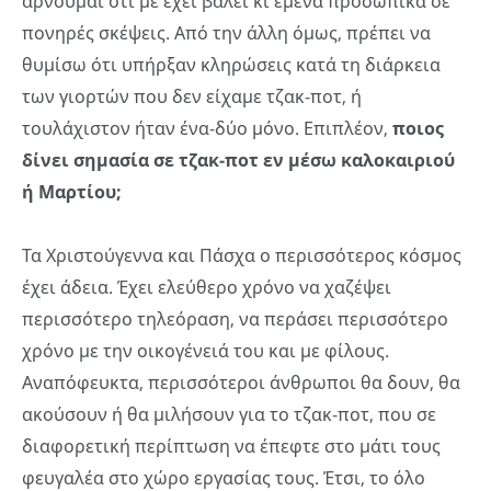
αρνούμαι ότι με έχει βάλει κι εμένα προσωπικά σε
πονηρές σκέψεις. Από την άλλη όμως, πρέπει να
θυμίσω ότι υπήρξαν κληρώσεις κατά τη διάρκεια
των γιορτών που δεν είχαμε τζακ-ποτ, ή
τουλάχιστον ήταν ένα-δύο μόνο. Επιπλέον,
ποιος
δίνει σημασία σε τζακ-ποτ εν μέσω καλοκαιριού
ή Μαρτίου;
Τα Χριστούγεννα και Πάσχα ο περισσότερος κόσμος
έχει άδεια. Έχει ελεύθερο χρόνο να χαζέψει
περισσότερο τηλεόραση, να περάσει περισσότερο
χρόνο με την οικογένειά του και με φίλους.
Αναπόφευκτα, περισσότεροι άνθρωποι θα δουν, θα
ακούσουν ή θα μιλήσουν για το τζακ-ποτ, που σε
διαφορετική περίπτωση να έπεφτε στο μάτι τους
φευγαλέα στο χώρο εργασίας τους. Έτσι, το όλο