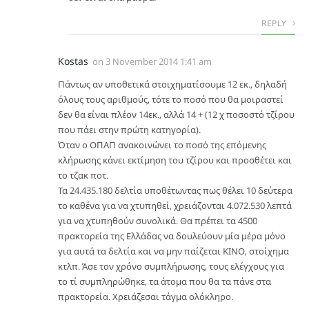
REPLY
Kostas
on
3 November 2014 1:41 am
Πάντως αν υποθετικά στοιχηματίσουμε 12 εκ., δηλαδή
όλους τους αριθμούς, τότε το ποσό που θα μοιραστεί
δεν θα είναι πλέον 14εκ., αλλά 14 + (12 χ ποσοστό τζίρου
που πάει στην πρώτη κατηγορία).
Όταν ο ΟΠΑΠ ανακοινώνει το ποσό της επόμενης
κλήρωσης κάνει εκτίμηση του τζίρου και προσθέτει και
το τζακ ποτ.
Τα 24.435.180 δελτία υποθέτωντας πως θέλει 10 δεύτερα
το καθένα για να χτυπηθεί, χρειάζονται 4.072.530 λεπτά
για να χτυπηθούν συνολικά. Θα πρέπει τα 4500
πρακτορεία της Ελλάδας να δουλεύουν μία μέρα μόνο
για αυτά τα δελτία και να μην παίζεται ΚΙΝΟ, στοίχημα
κτλπ. Άσε τον χρόνο συμπλήρωσης, τους ελέγχους για
το τί συμπληρώθηκε, τα άτομα που θα τα πάνε στα
πρακτορεία. Χρειάζεσαι τάγμα ολόκληρο.