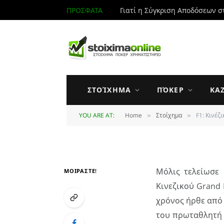
ΠΡΟΣΦΑΤΑ
Γιατί η Σύγκριση Αποδόσεων σ
ΣΤΟΊΧΗΜΑ
F1: Κινέζικο Gran
ΣΤΟΊΧΗΜΑ
ΠΌΚΕΡ
ΚΑ
YOU ARE AT:
Home
Στοίχημα
F1: Κινέζ
»
»
BY
JIM MAKOS
18 OCTOBER 2008
U
Μόλις τελείωσε
ΜΟΙΡΑΣΤΕ!
Κινεζικού Grand 
χρόνος ήρθε από 
του πρωταθλητή 