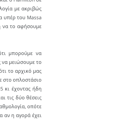
ολογία με ακριβώς
α υπέρ του Massa
 ή να το αφήσουμε
 ότι μπορούμε να
ς να μειώσουμε το
τι το αρχικό μας
με στο οπλοστάσιο
65 κι έχοντας ήδη
αι τις δύο θέσεις
βαθμολογία, οπότε
α αν η αγορά έχει