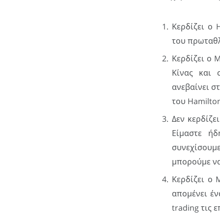
Κερδίζει ο 
του πρωταθλ
Κερδίζει ο 
Κίνας και 
ανεβαίνει στ
του Hamilton
Δεν κερδίζε
Είμαστε ήδ
συνεχίσουμε
μπορούμε να
Κερδίζει ο 
απομένει έν
trading τις 