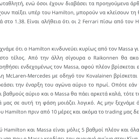
ωταθλητή, ενώ όσοι έχουν διαβάσει τα προηγούμενα άρ
έχουν παίξει υπέρ του Hamilton, μπορούν να κλείσουν τη
ά στο 1.38. Είναι αλήθεια ότι οι 2 Ferrari πίσω από τον 
χνάμε ότι ο Hamilton κινδυνεύει κυρίως από τον Massa γι
στο τέλος. Από την άλλη σίγουρα ο Raikonnen θα ακο
οηθήσει ενδεχομένως τον Massa, αφού πλέον βρίσκεται 
λη McLaren-Mercedes με οδηγό τον Kovalainen βρίσκεται
εάσει την έναρξη του αγώνα αύριο το πρωί. Οπότε εάν 
ι βαθμούς αύριο και ο Massa θα πάει αρκετά καλά, τότε τ
 μας σε αυτή τη φάση μοιάζει λογικό. Ας μην ξεχνάμε 
υ Hamilton πριν από 10 μέρες και ακόμα το trading μας δε
 Hamilton και Massa είναι μόλις 5 βαθμοί πλέον και όλα
τωση που ο Massa κερδίσει τον αυριανό αγώνα στην Κίνα 