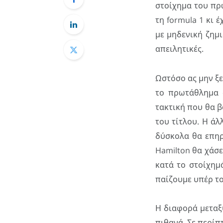
στοίχημα του πρ
τη formula 1 κι 
με μηδενική ζημι
απειλητικές.
Ωστόσο ας μην ξε
το πρωτάθλημα 
τακτική που θα β
του τίτλου. Η άλ
δύσκολα θα επηρ
Hamilton θα χάσε
κατά το στοίχημά
παίζουμε υπέρ το
Η διαφορά μεταξύ
πιθανά. Σε περίπ