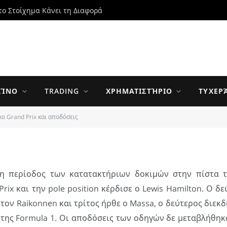
το Στοίχημα Κάνει τη Διαφορά
d Prix και αποδόσεις
ΖΊΝΟ
TRADING
ΧΡΗΜΑΤΙΣΤΉΡΙΟ
ΤΥΧΕΡ
ικο Grand Prix και αποδόσεις
PDATED:
4 JANUARY 2014
0 ΣΧΌΛΙΑ
6 MINS READ
 η περίοδος των κατατακτήριων δοκιμών στην πίστα τ
Prix και την pole position κέρδισε ο Lewis Hamilton. Ο δ
τον Raikonnen και τρίτος ήρθε ο Massa, ο δεύτερος διεκδ
της Formula 1. Οι αποδόσεις των οδηγών δε μεταβλήθηκ