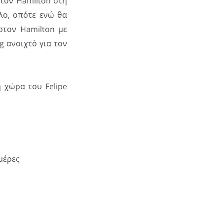
 τον Hamilton στη
τλο, οπότε ενώ θα
στον Hamilton με
g ανοιχτό για τον
η χώρα του Felipe
μέρες