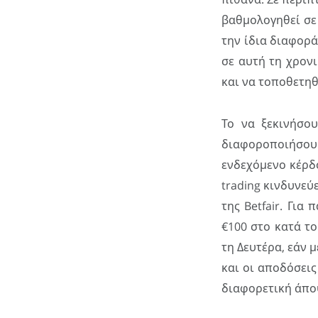
βαθμολογηθεί σε 
την ίδια διαφορ
σε αυτή τη χρονι
και να τοποθετηθ
Το να ξεκινήσου
διαφοροποιήσουμε
ενδεχόμενο κέρδ
trading κινδυνεύ
της Betfair. Για
€100 στο κατά το
τη Δευτέρα, εάν μ
και οι αποδόσεις
διαφορετική άπο