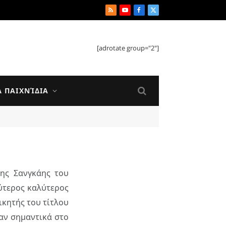
RSS
YouTube
Facebook
X
(Twitter)
[adrotate group="2"]
Ά ΠΑΙΧΝΊΔΙΑ
ης Σανγκάης του
εύτερος καλύτερος
ικητής του τίτλου
αν σημαντικά στο