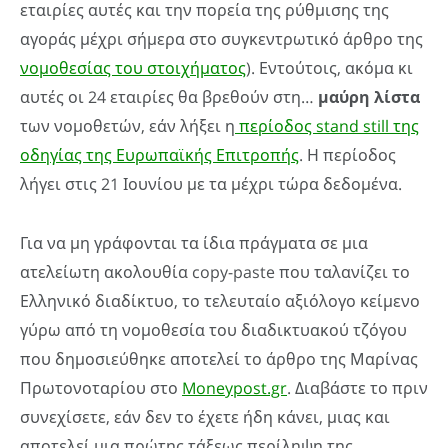
εταιρίες αυτές και την πορεία της ρύθμισης της
αγοράς μέχρι σήμερα στο συγκεντρωτικό άρθρο της
νομοθεσίας του στοιχήματος
). Εντούτοις, ακόμα κι
αυτές οι 24 εταιρίες θα βρεθούν στη…
μαύρη λίστα
των νομοθετών, εάν λήξει η
περίοδος stand still της
οδηγίας της Ευρωπαϊκής Επιτροπής
. Η περίοδος
λήγει στις 21 Ιουνίου με τα μέχρι τώρα δεδομένα.
Για να μη γράφονται τα ίδια πράγματα σε μια
ατελείωτη ακολουθία copy-paste που ταλανίζει το
Ελληνικό διαδίκτυο, το τελευταίο αξιόλογο κείμενο
γύρω από τη νομοθεσία του διαδικτυακού τζόγου
που δημοσιεύθηκε αποτελεί το άρθρο της Μαρίνας
Πρωτονοταρίου στο
Moneypost.gr
. Διαβάστε το πριν
συνεχίσετε, εάν δεν το έχετε ήδη κάνει, μιας και
αποτελεί μια πρώτης τάξεως περίληψη της