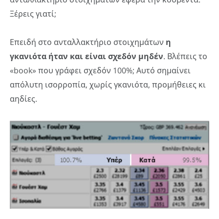
Ξέρεις γιατί;
Επειδή στο ανταλλακτήριο στοιχημάτων
η
γκανιότα ήταν και είναι σχεδόν μηδέν
. Βλέπεις το
«book» που γράφει σχεδόν 100%; Αυτό σημαίνει
απόλυτη ισορροπία, χωρίς γκανιότα, προμήθειες κι
αηδίες.