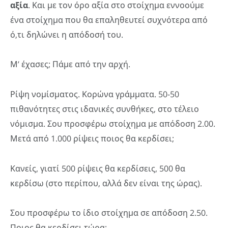
αξία
. Και με τον όρο αξία στο στοίχημα εννοούμε
ένα στοίχημα που θα επαληθευτεί συχνότερα από
ό,τι δηλώνει η απόδοσή του.
Μ’ έχασες; Πάμε από την αρχή.
Ρίψη νομίσματος. Κορώνα γράμματα. 50-50
πιθανότητες στις ιδανικές συνθήκες, στο τέλειο
νόμισμα. Σου προσφέρω στοίχημα με απόδοση 2.00.
Μετά από 1.000 ρίψεις ποιος θα κερδίσει;
Κανείς, γιατί 500 ρίψεις θα κερδίσεις, 500 θα
κερδίσω (στο περίπου, αλλά δεν είναι της ώρας).
Σου προσφέρω το ίδιο στοίχημα σε απόδοση 2.50.
Ποιος θα κερδίσει τώρα;