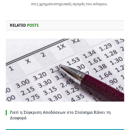
στις χρηματιστηριακές αγορές του κόσμου.
RELATED
POSTS
Γιατί η Σύγκριση Αποδόσεων στο Στοίχημα Κάνει τη
Διαφορά