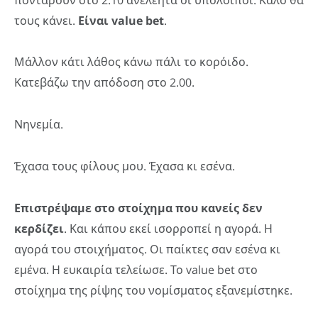
τους κάνει.
Είναι value bet
.
Μάλλον κάτι λάθος κάνω πάλι το κορόιδο.
Κατεβάζω την απόδοση στο 2.00.
Νηνεμία.
Έχασα τους φίλους μου. Έχασα κι εσένα.
Επιστρέψαμε στο στοίχημα που κανείς δεν
κερδίζει
. Και κάπου εκεί ισορροπεί η αγορά. Η
αγορά του στοιχήματος. Οι παίκτες σαν εσένα κι
εμένα. Η ευκαιρία τελείωσε. Το value bet στο
στοίχημα της ρίψης του νομίσματος εξανεμίστηκε.