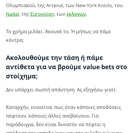
Ολυμπιακού, της Arsenal, των New York Knicks, του
Nadal
, της
Eurovision
, των
εκλογών
.
Το χρήμα μιλάει. Άκουσέ το. Ή μήπως να πάμε
κόντρα;
Ακολουθούμε την τάση ή πάμε
αντίθετα για να βρούμε value bets στο
στοίχημα;
Δεν υπάρχει σωστή απάντηση. Ας εξηγήσω γιατί.
Καταρχήν, εννοείται πως όταν κάποιες αποδόσεις
πέφτουν, κάποιες άλλες ανεβαίνουν. Για
παράδειγμα, δεν είναι δυνατόν να πέφτει η
απόδοση της γηπεδούχου και της φιλοξενούμενης