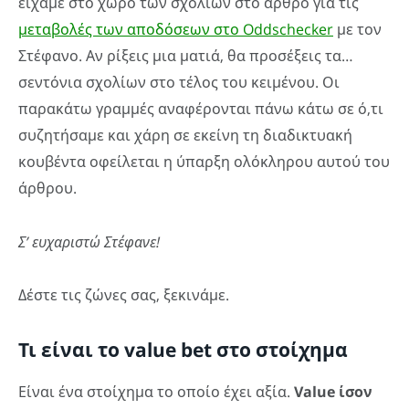
είχαμε στο χώρο των σχολίων στο άρθρο για τις
μεταβολές των αποδόσεων στο Oddschecker
με τον
Στέφανο. Αν ρίξεις μια ματιά, θα προσέξεις τα…
σεντόνια σχολίων στο τέλος του κειμένου. Οι
παρακάτω γραμμές αναφέρονται πάνω κάτω σε ό,τι
συζητήσαμε και χάρη σε εκείνη τη διαδικτυακή
κουβέντα οφείλεται η ύπαρξη ολόκληρου αυτού του
άρθρου.
Σ’ ευχαριστώ Στέφανε!
Δέστε τις ζώνες σας, ξεκινάμε.
Τι είναι το value bet στο στοίχημα
Είναι ένα στοίχημα το οποίο έχει αξία.
Value ίσον