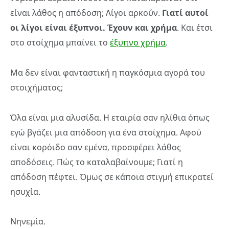
είναι λάθος η απόδοση; Λίγοι αρκούν.
Γιατί αυτοί
οι λίγοι είναι έξυπνοι. Έχουν και χρήμα
. Και έτσι
στο στοίχημα μπαίνει το
έξυπνο χρήμα
.
Μα δεν είναι φανταστική η παγκόσμια αγορά του
στοιχήματος;
Όλα είναι μια αλυσίδα. Η εταιρία σαν ηλίθια όπως
εγώ βγάζει μια απόδοση για ένα στοίχημα. Αφού
είναι κορόιδο σαν εμένα, προσφέρει λάθος
αποδόσεις. Πώς το καταλαβαίνουμε; Γιατί η
απόδοση πέφτει. Όμως σε κάποια στιγμή επικρατεί
ησυχία.
Νηνεμία.