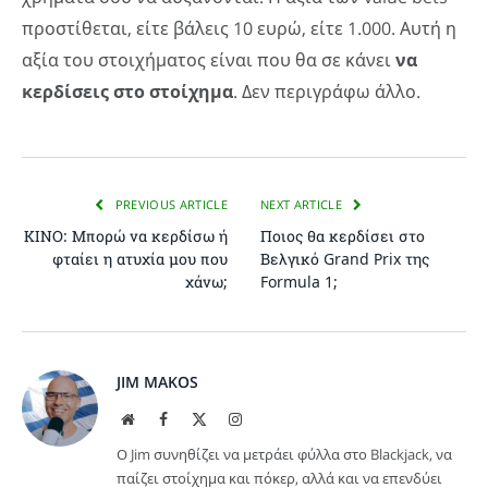
προστίθεται, είτε βάλεις 10 ευρώ, είτε 1.000. Αυτή η
αξία του στοιχήματος είναι που θα σε κάνει
να
κερδίσεις στο στοίχημα
. Δεν περιγράφω άλλο.
PREVIOUS ARTICLE
NEXT ARTICLE
ΚΙΝΟ: Μπορώ να κερδίσω ή
Ποιος θα κερδίσει στο
φταίει η ατυχία μου που
Βελγικό Grand Prix της
χάνω;
Formula 1;
JIM MAKOS
Website
Facebook
X
Instagram
(Twitter)
Ο Jim συνηθίζει να μετράει φύλλα στο Blackjack, να
παίζει στοίχημα και πόκερ, αλλά και να επενδύει