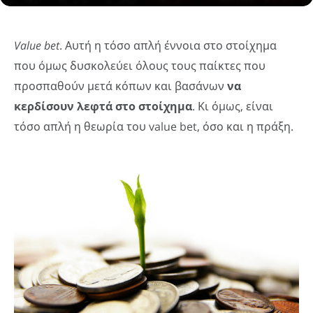
Value bet
. Αυτή η τόσο απλή έννοια στο στοίχημα
που όμως δυσκολεύει όλους τους παίκτες που
προσπαθούν μετά κόπων και βασάνων
να
κερδίσουν λεφτά στο στοίχημα
. Κι όμως, είναι
τόσο απλή η θεωρία του value bet, όσο και η πράξη.