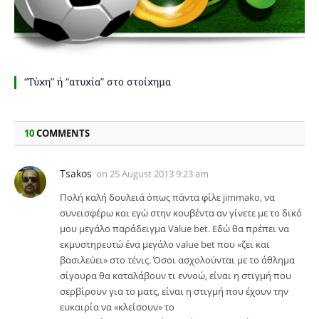
“Τύχη” ή “ατυχία” στο στοίχημα
10
COMMENTS
Tsakos
on
25 August 2013 9:23 am
Πολή καλή δουλειά όπως πάντα φίλε jimmako, να
συνεισφέρω και εγώ στην κουβέντα αν γίνετε με το δικό
μου μεγάλο παράδειγμα Value bet. Εδώ θα πρέπει να
εκμυστηρευτώ ένα μεγάλο value bet που «ζει και
βασιλεύει» στο τένις. Όσοι ασχολούνται με το άθλημα
σίγουρα θα καταλάβουν τι εννοώ, είναι η στιγμή που
σερβίρουν για το ματς, είναι η στιγμή που έχουν την
ευκαιρία να «κλείσουν» το