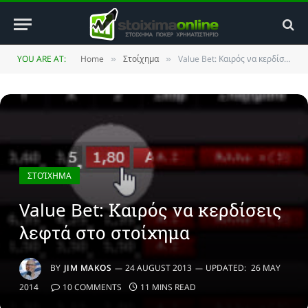
YOU ARE AT:
Home
Στοίχημα
Value Bet: Καιρός να κερδίσεις λεφτά στο στοίχημα
»
»
ΣΤΟΊΧΗΜΑ
Value Bet: Καιρός να κερδίσεις
λεφτά στο στοίχημα
BY
JIM MAKOS
24 AUGUST 2013
UPDATED:
26 MAY
2014
10 COMMENTS
11 MINS READ