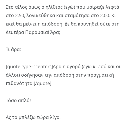
Στο τέλος όμως ο ηλίθιος (εγώ) που μοίραζε λεφτά
στο 2.50, λογικεύθηκα και σταμάτησα στο 2.00. Κι
εκεί θα μείνει η απόδοση. Δε θα κουνηθεί ούτε στη
Δευτέρα Παρουσία! Άρα;
Τι άρα;
[quote type=”center”]Άρα η αγορά (εγώ κι εσύ και οι
άλλοι) οδήγησαν την απόδοση στην πραγματική
πιθανότητα![/quote]
Τόσο απλά!
Ας το μπλέξω τώρα λίγο.