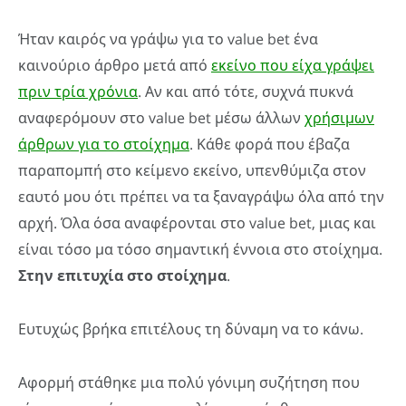
Ήταν καιρός να γράψω για το value bet ένα
καινούριο άρθρο μετά από
εκείνο που είχα γράψει
πριν τρία χρόνια
. Αν και από τότε, συχνά πυκνά
αναφερόμουν στο value bet μέσω άλλων
χρήσιμων
άρθρων για το στοίχημα
. Κάθε φορά που έβαζα
παραπομπή στο κείμενο εκείνο, υπενθύμιζα στον
εαυτό μου ότι πρέπει να τα ξαναγράψω όλα από την
αρχή. Όλα όσα αναφέρονται στο value bet, μιας και
είναι τόσο μα τόσο σημαντική έννοια στο στοίχημα.
Στην επιτυχία στο στοίχημα
.
Ευτυχώς βρήκα επιτέλους τη δύναμη να το κάνω.
Αφορμή στάθηκε μια πολύ γόνιμη συζήτηση που