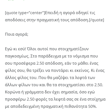
[quote type=”center”]Επειδή η αγορά οδηγεί τις
αποδόσεις στην πραγματική τους απόδοση.[/quote]
Ποια αγορά;
Εγώ κι εσύ! Όλοι αυτοί που στοιχηματίζουν
παγκοσμίως. Στο παράδειγμα με το νόμισμα που
σου προσέφερα 2.50 απόδοση, εάν το μάθει ένας
φίλος σου, θα τρέξει να ποντάρει κι εκείνος. Κι ένας
άλλος φίλος του. Που θα μαζέψει τα λεφτά των
άλλων φίλων του και θα τα στοιχηματίσει στο 2.50.
Κορώνα ή γράμματα δεν έχει σημασία, όσο εγώ
προσφέρω 2.50 φορές τα λεφτά σας σε ένα στοίχημα
με αποδεδειγμένη πραγματική πιθανότητα 50%.